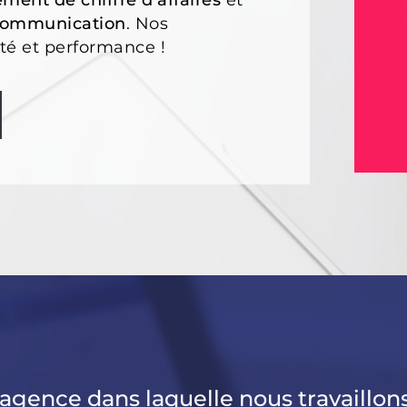
ment de chiffre d’affaires
et
communication
. Nos
ité et performance !
agence dans laquelle nous travaillons