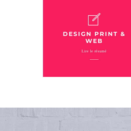
DESIGN PRINT &
WEB
Lire le résumé
Pour vos évènements, votre
communication interne ou externe, nou
vous accompagnons et définissons
ensemble les supports adaptés à vos
besoins.