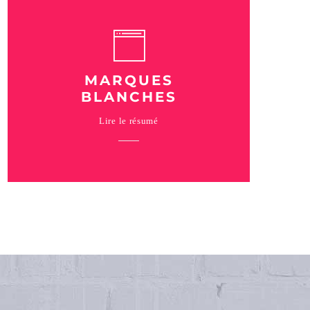
MARQUES
BLANCHES
Lire le résumé
Une marque blanche consiste à mettre en
place un plan marketing sous une marque
différente de la votre. Nous créons ainsi
les kits emailing et landing page sous une
autre marque.