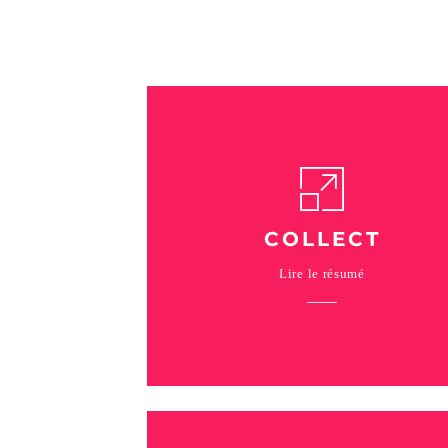
COLLECT
Lire le résumé
La collecte de leads vous permet de
profiter de notre réseau de professionnel
et de partenaires afin de développer votr
base de données clients, ainsi que vos
ventes.