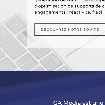
génération de trafic
,
développe
d’optimisation de
supports de 
engagements : réactivité, fiabil
DÉCOUVREZ NOTRE ÉQUIPE
GA Media est une 