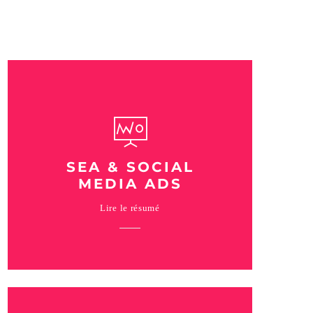
SEA & SOCIAL
MEDIA ADS
Lire le résumé
Nous vous permettons d’obtenir
rapidement une bonne position sur les
moteurs de recherche, de gagner en
visibilité sur les réseaux sociaux et de
générer rapidement de l’audience de
qualité.