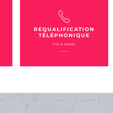
REQUALIFICATION
TÉLÉPHONIQUE
Lire le résumé
Nous vous permettons d’optimiser votre
s
prospection B2C en vous livrant des leads
clés en main, prêts à l’achat. Concentrez-
vous sur l’essentiel en nous confiant votre
prospection.