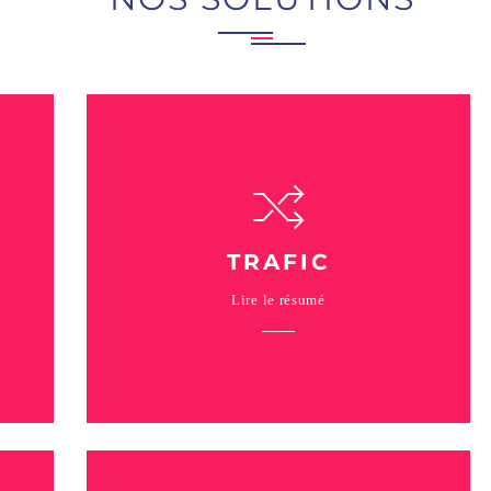
TRAFIC
Lire le résumé
Nous optimisons vos leviers d’acquisition
s
de trafic sur vos sites web afin d’attirer
e
des utilisateurs qualifiés et de maximiser
vos ventes ou de recruter de nouveaux
prospects.