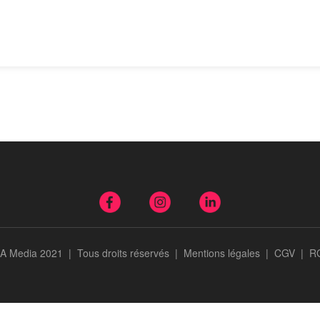
A Media 2021 | Tous droits réservés |
Mentions légales
|
CGV
|
R