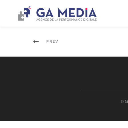
PREV
© G