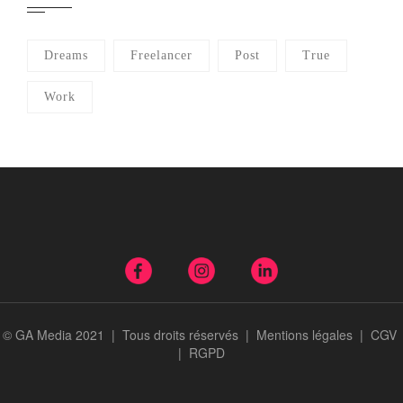
Dreams
Freelancer
Post
True
Work
© GA Media 2021 | Tous droits réservés |
Mentions légales
|
CGV
|
RGPD