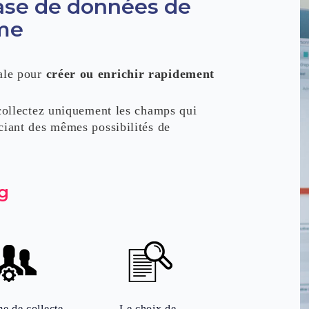
ase de données de
rme
éale pour
créer ou enrichir rapidement
 collectez uniquement les champs qui
ciant des mêmes possibilités de
g
e de collecte
Le choix de